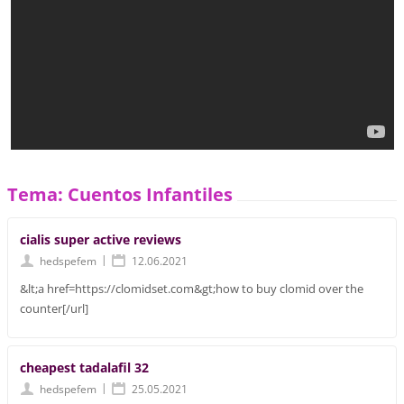
Tema: Cuentos Infantiles
cialis super active reviews
|
hedspefem
12.06.2021
&lt;a href=https://clomidset.com&gt;how to buy clomid over the
counter[/url]
cheapest tadalafil 32
|
hedspefem
25.05.2021