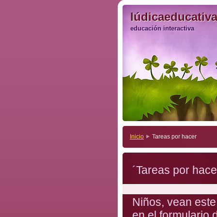
lúdicaeducativ
lúdicaeducativ
educación interactiva
educación interactiva
Inicio
Tareas por hacer
´Tareas por hace
Niños, vean este
en el formulario