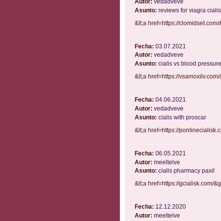
Autor:
vedadveve
Asunto:
reviews for viagra cialis
&lt;a href=https://clomidset.com/
Fecha:
03.07.2021
Autor:
vedadveve
Asunto:
cialis vs blood pressur
&lt;a href=https://vsamoxilv.com/&
Fecha:
04.06.2021
Autor:
vedadveve
Asunto:
cialis with proscar
&lt;a href=https://ponlinecialisk.
Fecha:
06.05.2021
Autor:
meeltelve
Asunto:
cialis pharmacy paxil
&lt;a href=https://gcialisk.com/&g
Fecha:
12.12.2020
Autor:
meeltelve