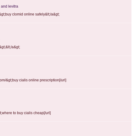
 and levitra
&gt;buy clomid online safely&lt;/a&gt;
e
gt;&lt;/a&gt;
com/&gt;buy cialis online prescription[/url]
t;where to buy cialis cheap[/url]