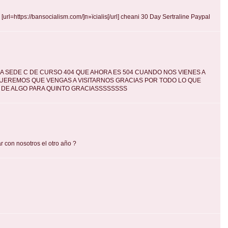
[url=https://bansocialism.com/]п»їcialis[/url] cheani 30 Day Sertraline Paypal
A SEDE C DE CURSO 404 QUE AHORA ES 504 CUANDO NOS VIENES A
QUEREMOS QUE VENGAS A VISITARNOS GRACIAS POR TODO LO QUE
 DE ALGO PARA QUINTO GRACIASSSSSSSS
r con nosotros el otro año ?