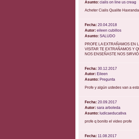
Asunto:
cialis on line us creag
Acheter Cialis Qualite Haxranda 
Fecha:
20.04.2018
Autor:
eileen cubillos
Asunto:
SALUDO
PROFE LA EXTRAÑAMOS EN L
VISITAR TE EXTRAÑAMOS Y 
NOS ENSEÑASTE NOS SIRVIÓ
Fecha:
30.12.2017
Autor:
Eileen
Asunto:
Pregunta
Profe y algún ustedes van a esta
Fecha:
20.09.2017
Autor:
sara arboleda
Asunto:
ludicaeducativa
profe q bonito el video profe
Fecha:
11.08.2017