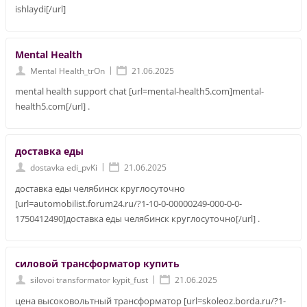
ishlaydi[/url]
Mental Health
|
Mental Health_trOn
21.06.2025
mental health support chat [url=mental-health5.com]mental-
health5.com[/url] .
доставка еды
|
dostavka edi_pvKi
21.06.2025
доставка еды челябинск круглосуточно
[url=automobilist.forum24.ru/?1-10-0-00000249-000-0-0-
1750412490]доставка еды челябинск круглосуточно[/url] .
силовой трансформатор купить
|
silovoi transformator kypit_fust
21.06.2025
цена высоковольтный трансформатор [url=skoleoz.borda.ru/?1-